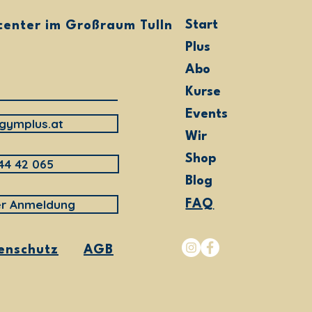
ekt löslich mit hochwertigem
osäureprofil
Start
center im Großraum Tullnerfeld
r mit ALLVEGAN die Power
Plus
icher Proteine! Unsere Mischung
Abo
tein-Isolates aus Soja,
hne & Erbsen mit satten 27g
Kurse
 pro Shake und ist dank cremig-
Events
ndigem Geschmack auch noch
gymplus.at
Genuss!
Wir
Shop
44 42 065
Blog
er Anmeldung
FAQ
enschutz
AGB