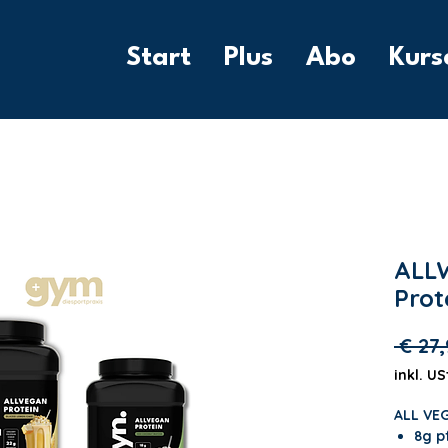
Start
Plus
Abo
Kurs
ALL
Prot
 € 27,
inkl. US
ALL VEG
8g p