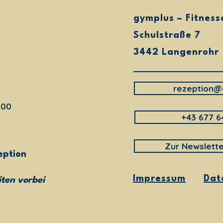
Perf
Amin
gymplus – Fitness
Gönn di
Schulstraße 7
pflanzl
3442 Langenrohr
mit Pro
Ackerbo
Protein
vollmu
rezeption@
echter 
:00
+43 677 6
Zur Newslett
eption
Impressum
Dat
ten vorbei