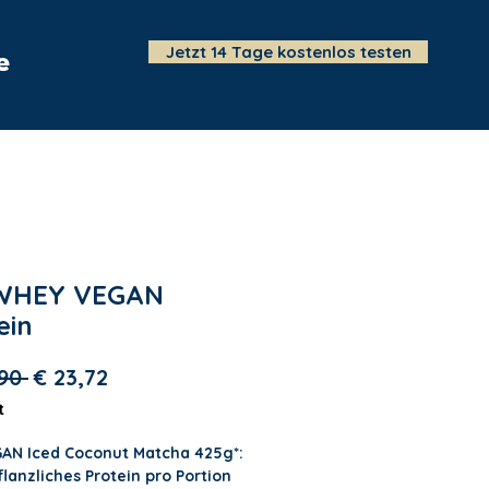
Jetzt 14 Tage kostenlos testen
e
Events
Wir
Shop
Blog
WHEY VEGAN
ein
Standardpreis
Sale-Preis
90 
€ 23,72
t
AN Iced Coconut Matcha 425g*:
flanzliches Protein pro Portion