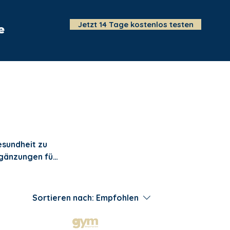
Jetzt 14 Tage kostenlos testen
e
Events
Wir
Shop
Blog
esundheit zu
rgänzungen für
n Training und
Fitnessreise
Sortieren nach:
Empfohlen