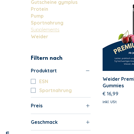
Gutscheine gymplus
Protein
Pump
Sportnahrung
Supplements
Weider
Filtern nach
Produktart
Weider Premi
ESN
Gummies
Sportnahrung
Preis
€ 16,99
inkl. USt
Preis
Geschmack
16 €
37 €
Apple Cranberry