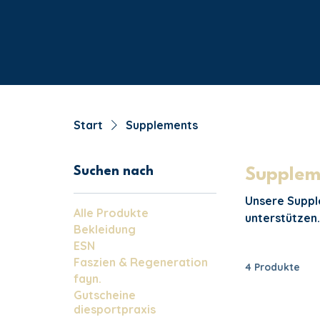
Start
Supplements
Suchen nach
Supplem
Unsere Supple
Alle Produkte
unterstützen.
Bekleidung
mehr Energie,
ESN
Wohlbefinden
Faszien & Regeneration
4 Produkte
noch erfolgr
fayn.
Gutscheine
diesportpraxis