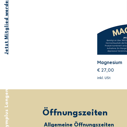
Jetzt Mitglied werden
Raspberry Iced Tea
Sour Power
Magnesium
Preis
€ 27,00
inkl. USt
gymplus Langenrohr
Öffnungszeiten
Allgemeine Öffnungszeiten