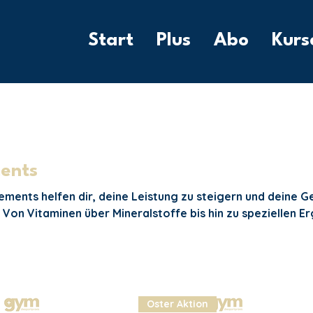
Start
Plus
Abo
Kurs
ents
ments helfen dir, deine Leistung zu steigern und deine G
 Von Vitaminen über Mineralstoffe bis hin zu speziellen E
 Ausdauer und Fokus – hier findest du alles, was du für dei
 brauchst. Vertraue auf hochwertige Produkte, die deine 
eicher machen.
Oster Aktion