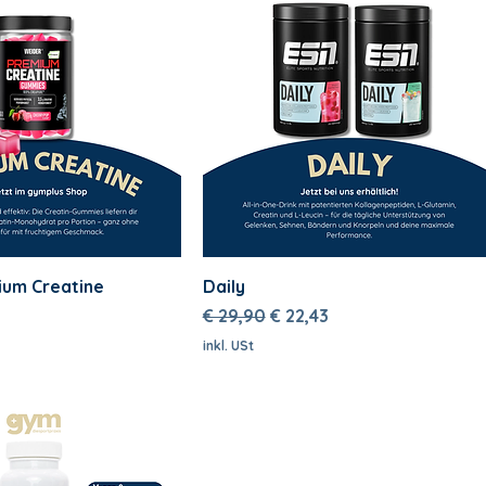
um Creatine
Daily
Standardpreis
Sale-Preis
€ 29,90
€ 22,43
inkl. USt