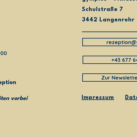
Schulstraße 7
3442 Langenrohr
rezeption@
:00
+43 677 6
Zur Newslett
eption
Impressum
Dat
ten vorbei