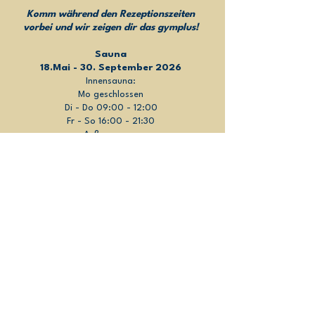
Komm während den Rezeptionszeiten
vorbei und wir zeigen dir das gymplus!
Sauna
18.Mai - 30. September 2026
Innensauna:
Mo geschlossen
Di - Do 09:00 - 12:00
Fr - So 16:00 - 21:30
Außensauna:
Mo - Do 16:00 - 21:30
Fr - So 09:00 - 12:00
FAQ
rezeption@gymplus.at
+43 677 644 42 065
Zur Newsletter Anmeldung