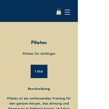
Pilates
Pilates für Anfänger
1 Std.
1
S
t
d
Beschreibung
Pilates ist ein umfassendes Training für
den ganzen Körper, das Atmung und
Bewegung in Einklang bringt. Im Fokus