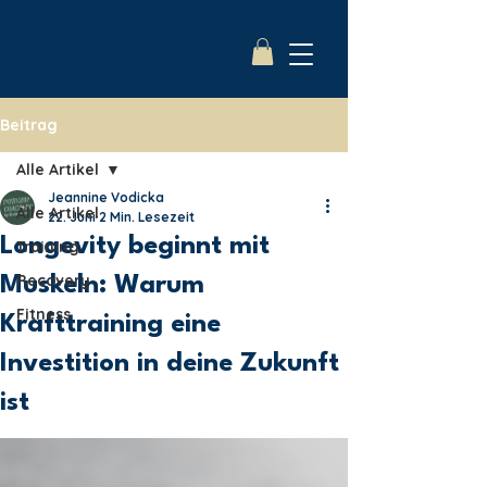
Beitrag
Alle Artikel
Jeannine Vodicka
Alle Artikel
22. Juni
2 Min. Lesezeit
Longevity beginnt mit
Training
Recovery
Muskeln: Warum
Fitness
Krafttraining eine
Investition in deine Zukunft
ist